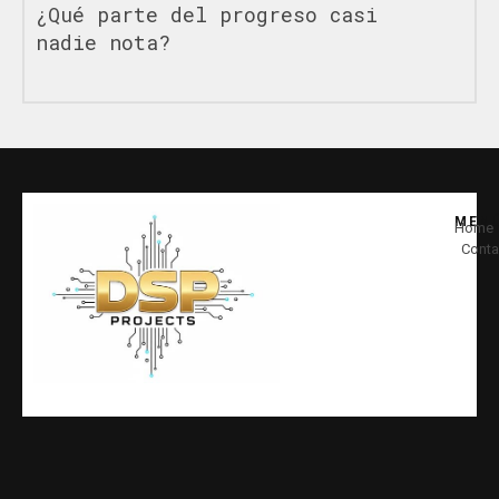
¿Qué parte del progreso casi
nadie nota?
MEN
Home
Conta